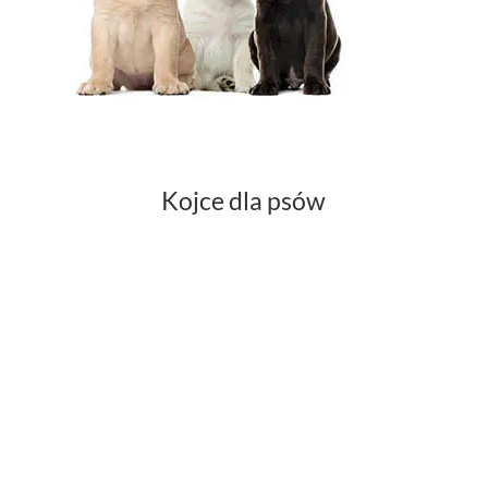
Kojce dla psów
Legowiska dla kotów
Na kaloryfer
Dla hodowców ptaków
egzotycznych