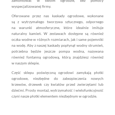
zamontować w swoim ogrodzie, bez pomocy
wyspecjalizowanej firmy.
Oferowane przez nas kaskady ogrodowe, wykonane
są z wytrzymałego tworzywa sztucznego, odpornego
na warunki atmosferyczne, które idealnie imituje
naturalny kamień. W zestawach dostępne są również
oczka wodne w różnych rozmiarach, jak i same pojemniki
na wodę. Aby z naszej kaskady popłynął wodny strumień,
potrzebna będzie jeszcze pompa wodna, nazywana
również fontanną ogrodową, którą znajdziesz również
w naszym sklepie.
Część sklepu poświęconą ogrodowi zamykają płotki
ogrodowe, niezbędne do zabezpieczenia nowych
krzewów, drzewek czy kwiatów przed zwierzętami lub
dziećmi. Prosty montaż, wytrzymałość i wielofunkcyjność
czyni nasze płotki elementem niezbędnym w ogrodzie.