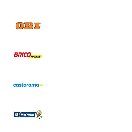
Castorama OBI, Leroy Merlin, Bricomarche, Mrówka,