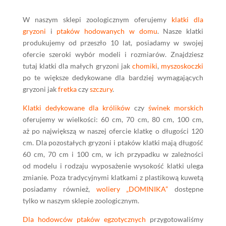
W naszym sklepi zoologicznym oferujemy
klatki dla
gryzoni
i
ptaków hodowanych w domu
. Nasze klatki
produkujemy od przeszło 10 lat, posiadamy w swojej
ofercie szeroki wybór modeli i rozmiarów. Znajdziesz
tutaj klatki dla małych gryzoni jak
chomiki
,
myszoskoczki
po te większe dedykowane dla bardziej wymagających
gryzoni jak
fretka
czy
szczury
.
Klatki dedykowane dla królików
czy
świnek morskich
oferujemy w wielkości: 60 cm, 70 cm, 80 cm, 100 cm,
aż po największą w naszej ofercie klatkę o długości 120
cm. Dla pozostałych gryzoni i ptaków klatki mają długość
60 cm, 70 cm i 100 cm, w ich przypadku w zależności
od modelu i rodzaju wyposażenie wysokość klatki ulega
zmianie. Poza tradycyjnymi klatkami z plastikową kuwetą
posiadamy również,
woliery „DOMINIKA”
dostępne
tylko w naszym sklepie zoologicznym.
Dla hodowców ptaków egzotycznych
przygotowaliśmy