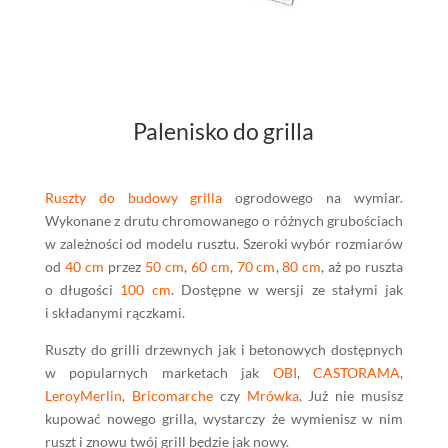
Palenisko do grilla
Ruszty do budowy grilla
ogrodowego na wymiar.
Wykonane z drutu chromowanego o różnych grubościach
w zależności od modelu rusztu. Szeroki wybór rozmiarów
od
40 cm
przez
50 cm
,
60 cm
,
70 cm
,
80 cm
, aż po ruszta
o długości
100 cm
. Dostępne w wersji ze stałymi jak
i składanymi rączkami.
Ruszty do grilli drzewnych jak i betonowych dostępnych
w popularnych marketach jak
OBI
,
CASTORAMA
,
LeroyMerlin
,
Bricomarche
czy
Mrówka
. Już nie musisz
kupować nowego grilla, wystarczy że wymienisz w nim
ruszt i znowu twój grill będzie jak nowy.